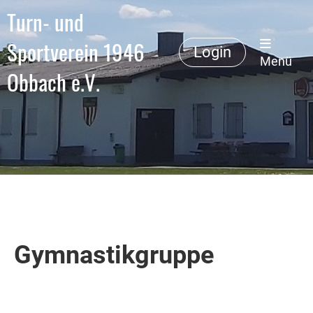
Turn- und
Sportverein 1946
Login
Menü
Obbach e.V.
Gymnastikgruppe