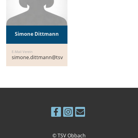
Simone Dittmann
E-Mail Verein
simone.dittmann@tsvobbach.clubdesk.com
© TSV Obbach