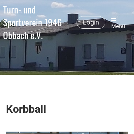
Turn- und
Sportverein 1946
Login
Menü
Obbach e.V.
Korbball