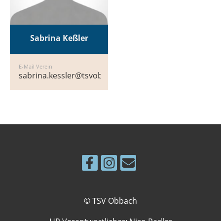
Sabrina Keßler
E-Mail Verein
sabrina.kessler@tsvobbach.clubdesk.com
© TSV Obbach